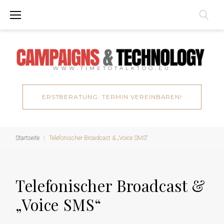
Zum
Inhalt
springen
WWW.TIMETOTALKTOO.EU
ERSTBERATUNG: TERMIN VEREINBAREN!
Startseite
|
Telefonischer Broadcast & „Voice SMS“
Telefonischer Broadcast &
„Voice SMS“