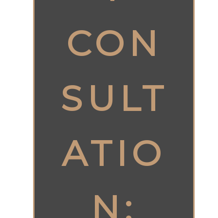
CON
SULT
ATIO
N: