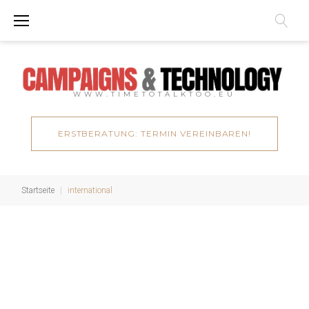
Zum
Inhalt
springen
WWW.TIMETOTALKTOO.EU
ERSTBERATUNG: TERMIN VEREINBAREN!
Startseite
|
international
international