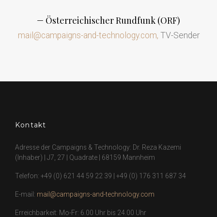
Österreichischer Rundfunk (ORF)
mail@campaigns-and-technology.com
TV-Sender
Kontakt
Adresse der Campaigns & Technology: Dr. Reza Kazemi
(Inhaber) | J7, 27 | Quadrate | 68159 Mannheim
Telefon:
+49 (0) 621 44 59 22 39
|
+49 (0) 176 311 687 34
E-mail:
mail@campaigns-and-technology.com
Erreichbarkeit: Mo-Fr: 6.00 Uhr bis 24.00 Uhr