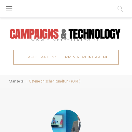
Zum
Inhalt
springen
WWW.TIMETOTALKTOO.EU
ERSTBERATUNG: TERMIN VEREINBAREN!
Startseite
|
Österreichischer Rundfunk (ORF)