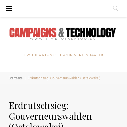
Zum
Inhalt
springen
WWW.TIMETOTALKTOO.EU
ERSTBERATUNG: TERMIN VEREINBAREN!
Startseite
|
Erdrutschsieg: Gouverneurswahlen (Ostslowakei)
Erdrutschsieg:
Gouverneurswahlen
(Ostslowakei)