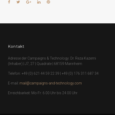
Facebook
Twitter
Google+
LinkedIn
Pinterest
Kontakt
Adresse der Campaigns & Technology: Dr. Reza Kazemi
(Inhaber) | J7, 27 | Quadrate | 68159 Mannheim
Telefon:
+49 (0) 621 44 59 22 39
|
+49 (0) 176 311 687 34
E-mail:
mail@campaigns-and-technology.com
Erreichbarkeit: Mo-Fr: 6.00 Uhr bis 24.00 Uhr